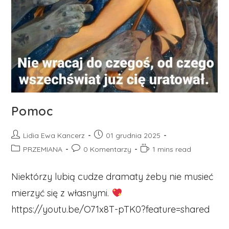
Pomoc
Post
Post
Lidia Ewa Kancerz
01 grudnia 2025
author:
published:
Post
Post
Reading
PRZEMIANA
0 Komentarzy
1 mins read
category:
comments:
time:
Niektórzy lubią cudze dramaty żeby nie musieć
mierzyć się z własnymi.
https://youtu.be/O71x8T-pTK0?feature=shared