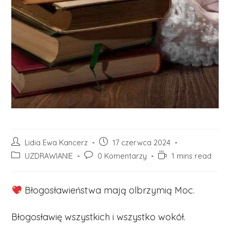
Post
Post
Lidia Ewa Kancerz
17 czerwca 2024
author:
published:
Post
Post
Reading
UZDRAWIANIE
0 Komentarzy
1 mins read
category:
comments:
time:
Błogosławieństwa mają olbrzymią Moc.
Błogosławię wszystkich i wszystko wokół.