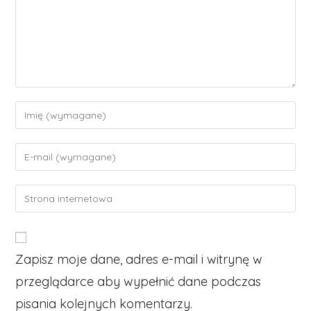
Enter
your
name
Enter
or
your
username
email
Enter
to
address
your
comment
to
website
comment
URL
Zapisz moje dane, adres e-mail i witrynę w
(optional)
przeglądarce aby wypełnić dane podczas
pisania kolejnych komentarzy.