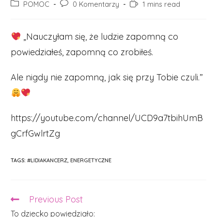
author:
published:
Post
Post
Reading
POMOC
0 Komentarzy
1 mins read
category:
comments:
time:
„Nauczyłam się, że ludzie zapomną co
powiedziałeś, zapomną co zrobiłeś.
Ale nigdy nie zapomną, jak się przy Tobie czuli.”
https://youtube.com/channel/UCD9a7tbihUmB
gCrfGwlrtZg
TAGS:
#LIDIAKANCERZ
,
ENERGETYCZNE
Previous Post
Read
more
To dziecko powiedziało: