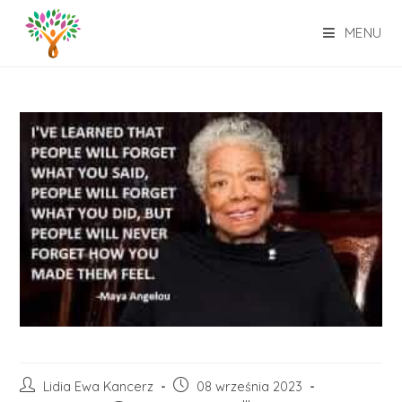
Skip
to
MENU
content
Post
Post
Lidia Ewa Kancerz
08 września 2023