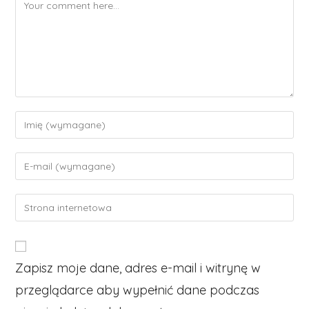
Comment
Enter
your
name
Enter
or
your
username
email
Enter
to
address
your
comment
to
website
comment
URL
Zapisz moje dane, adres e-mail i witrynę w
(optional)
przeglądarce aby wypełnić dane podczas