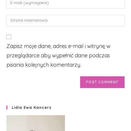
Enter
or
your
username
email
Enter
to
address
your
comment
to
website
comment
URL
Zapisz moje dane, adres e-mail i witrynę w
(optional)
przeglądarce aby wypełnić dane podczas
pisania kolejnych komentarzy.
Lidia Ewa Kancerz