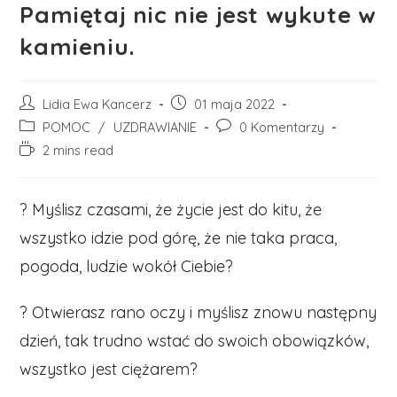
Pamiętaj nic nie jest wykute w
kamieniu.
Post
Post
Lidia Ewa Kancerz
01 maja 2022
author:
published:
Post
Post
POMOC
/
UZDRAWIANIE
0 Komentarzy
category:
comments:
Reading
2 mins read
time:
? Myślisz czasami, że życie jest do kitu, że
wszystko idzie pod górę, że nie taka praca,
pogoda, ludzie wokół Ciebie?
? Otwierasz rano oczy i myślisz znowu następny
dzień, tak trudno wstać do swoich obowiązków,
wszystko jest ciężarem?