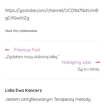
https://youtube.com/channel/UCD9a7tbihUmB
gCrfGwlrtZg
TAGS:
MOC UZDRAWIANIA
Previous Post
Read
more
‚,Zgubiłam moją ulubioną lalkę.”
articles
Następny wpis
Żyj tu i teraz.
Lidia Ewa Kancerz
Jestem certyfikowanym Terapeutą metody