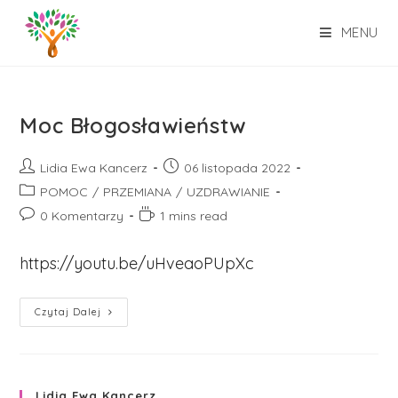
Skip
to
MENU
content
Moc Błogosławieństw
Post
Post
Lidia Ewa Kancerz
06 listopada 2022
author:
published:
Post
POMOC
/
PRZEMIANA
/
UZDRAWIANIE
category:
Post
Reading
0 Komentarzy
1 mins read
comments:
time:
https://youtu.be/uHveaoPUpXc
Moc
Czytaj Dalej
Błogosławieństw
Lidia Ewa Kancerz