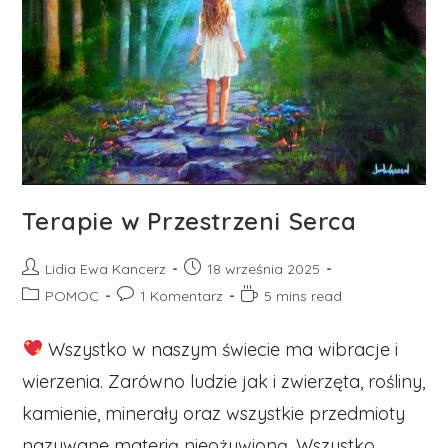
Terapie w Przestrzeni Serca
Post
Post
Lidia Ewa Kancerz
18 września 2025
author:
published:
Post
Post
Reading
POMOC
1 Komentarz
5 mins read
category:
comments:
time:
Wszystko w naszym świecie ma wibracje i
wierzenia. Zarówno ludzie jak i zwierzęta, rośliny,
kamienie, minerały oraz wszystkie przedmioty
nazywane materią nieożywioną. Wszystko