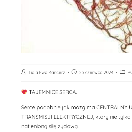
Post
Post
Post
Lidia Ewa Kancerz
23 czerwca 2024
P
author:
published:
categ
TAJEMNICE SERCA.
Serce podobnie jak mózg ma CENTRALNY
TRANSMISJI ELEKTRYCZNEJ, który nie tylko p
natlenioną siłę życiową.