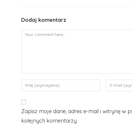
Dodaj komentarz
Comment
Enter
Enter
your
your
name
email
or
address
Zapisz moje dane, adres e-mail i witrynę w
username
to
to
comment
kolejnych komentarzy.
comment