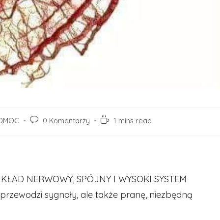
Post
Reading
OMOC
0 Komentarzy
1 mins read
ory:
comments:
time:
 UKŁAD NERWOWY, SPÓJNY I WYSOKI SYSTEM
rzewodzi sygnały, ale także pranę, niezbędną