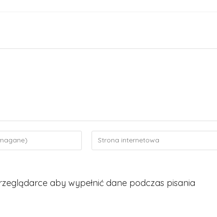
Enter
your
website
URL
 przeglądarce aby wypełnić dane podczas pisania
(optional)