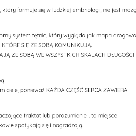
tóry formuje się w ludzkiej embriologii, nie jest mózg
orny system tętnic, który wygląda jak mapa drogow
, KTÓRE SIĘ ZE SOBĄ KOMUNIKUJĄ.
AJĄ ZE SOBĄ WE WSZYSTKICH SKALACH DŁUGOŚCI
ą.
woim ciele, ponieważ KAŻDA CZĘŚĆ SERCA ZAWIERA
aczające traktat lub porozumienie… to miejsce
kowie spotykają się i nagradzają.