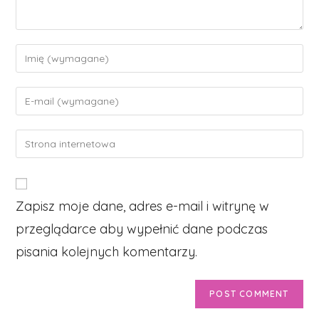
Enter
your
name
Enter
or
your
username
email
Enter
to
address
your
comment
to
website
comment
URL
Zapisz moje dane, adres e-mail i witrynę w
(optional)
przeglądarce aby wypełnić dane podczas
pisania kolejnych komentarzy.