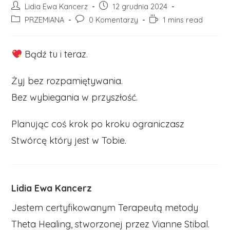
Post
Post
Lidia Ewa Kancerz
12 grudnia 2024
author:
published:
Post
Post
Reading
PRZEMIANA
0 Komentarzy
1 mins read
category:
comments:
time:
Bądź tu i teraz.
Żyj bez rozpamiętywania.
Bez wybiegania w przyszłość.
Planując coś krok po kroku ograniczasz
Stwórcę który jest w Tobie.
Lidia Ewa Kancerz
Jestem certyfikowanym Terapeutą metody
Theta Healing, stworzonej przez Vianne Stibal.