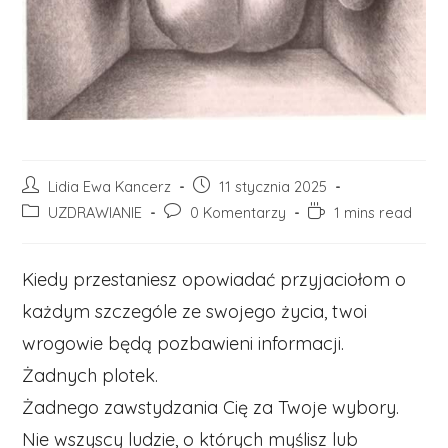
Post
Post
Lidia Ewa Kancerz
11 stycznia 2025
author:
published:
Post
Post
Reading
UZDRAWIANIE
0 Komentarzy
1 mins read
category:
comments:
time:
Kiedy przestaniesz opowiadać przyjaciołom o
każdym szczególe ze swojego życia, twoi
wrogowie będą pozbawieni informacji.
Żadnych plotek.
Żadnego zawstydzania Cię za Twoje wybory.
Nie wszyscy ludzie, o których myślisz lub