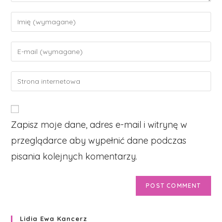
Enter
your
name
Enter
or
your
username
email
Enter
to
address
your
comment
to
website
comment
URL
Zapisz moje dane, adres e-mail i witrynę w
(optional)
przeglądarce aby wypełnić dane podczas
pisania kolejnych komentarzy.
Lidia Ewa Kancerz