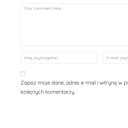
Comment
Enter
Enter
your
your
name
email
or
address
Zapisz moje dane, adres e-mail i witrynę w
username
to
to
comment
kolejnych komentarzy.
comment