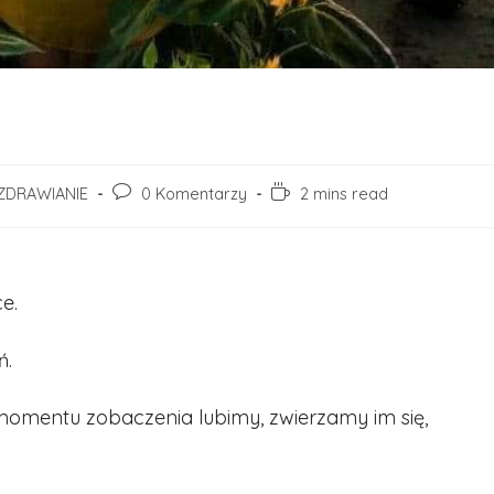
Post
Reading
ZDRAWIANIE
0 Komentarzy
2 mins read
ory:
comments:
time:
.
e.
ń.
momentu zobaczenia lubimy, zwierzamy im się,