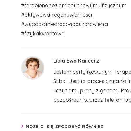
#terapienapoziomieduchowymi0fizycznym
#aktywowaniegenuwierności
#wybaczaniedrogoądouzdrowienia
#fizykakwantowa
Lidia Ewa Kancerz
Jestem certyfikowanym Terapeu
Stibal. Jest to proces czytania 
uczuciami, pracy z genami. Pr
bezpośrednio, przez
telefon
lu
MOŻE CI SIĘ SPODOBAĆ RÓWNIEŻ