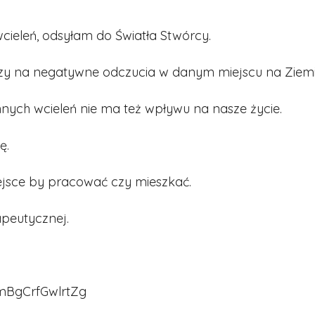
cieleń, odsyłam do Światła Stwórcy.
czy na negatywne odczucia w danym miejscu na Ziemi
nych wcieleń nie ma też wpływu na nasze życie.
ę.
ejsce by pracować czy mieszkać.
peutycznej.
mBgCrfGwlrtZg