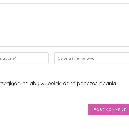
Enter
your
website
URL
 przeglądarce aby wypełnić dane podczas pisania
(optional)