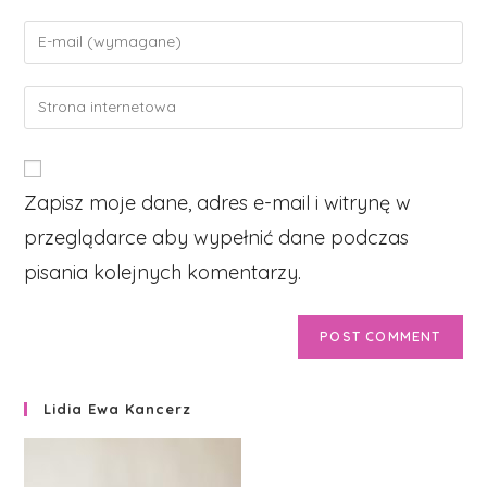
name
Enter
or
your
username
email
Enter
to
address
your
comment
to
website
comment
URL
Zapisz moje dane, adres e-mail i witrynę w
(optional)
przeglądarce aby wypełnić dane podczas
pisania kolejnych komentarzy.
Lidia Ewa Kancerz