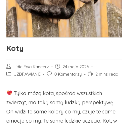
Koty
Post
Post
Lidia Ewa Kancerz
24 maja 2026
author:
published:
Post
Post
Reading
UZDRAWIANIE
0 Komentarzy
2 mins read
category:
comments:
time:
Tylko mózg kota, spośród wszystkich
zwierząt, ma taką samą ludzką perspektywę.
On widzi te same kolory co my, czuje te same
emocje co my. Te same ludzkie uczucia. Kot, w