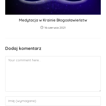
Medytacja w Krainie Błogosławieństw
16 czerwca 2021
Dodaj komentarz
Comment
Enter
your