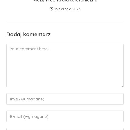
15 sierpnia 2023
Dodaj komentarz
Comment
Enter
your
name
Enter
or
your
username
email