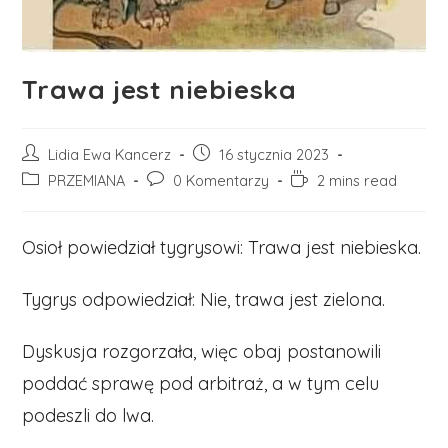
Trawa jest niebieska
Post
Post
Lidia Ewa Kancerz
16 stycznia 2023
author:
published:
Post
Post
Reading
PRZEMIANA
0 Komentarzy
2 mins read
category:
comments:
time:
Osioł powiedział tygrysowi: Trawa jest niebieska.
Tygrys odpowiedział: Nie, trawa jest zielona.
Dyskusja rozgorzała, więc obaj postanowili
poddać sprawę pod arbitraż, a w tym celu
podeszli do lwa.