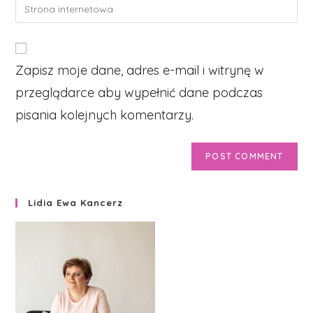
Enter
to
address
your
comment
to
website
comment
URL
Zapisz moje dane, adres e-mail i witrynę w
(optional)
przeglądarce aby wypełnić dane podczas
pisania kolejnych komentarzy.
Lidia Ewa Kancerz