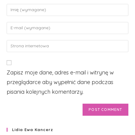
Enter
your
name
Enter
or
your
username
email
Enter
to
address
your
comment
to
website
comment
URL
Zapisz moje dane, adres e-mail i witrynę w
(optional)
przeglądarce aby wypełnić dane podczas
pisania kolejnych komentarzy.
Lidia Ewa Kancerz