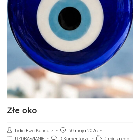
Złe oko
Post
Post
Lidia Ewa Kancerz
30 maja 2026
author:
published:
Post
Post
Reading
UZDRAWIANIE
0 Komentarzy
4 mins read