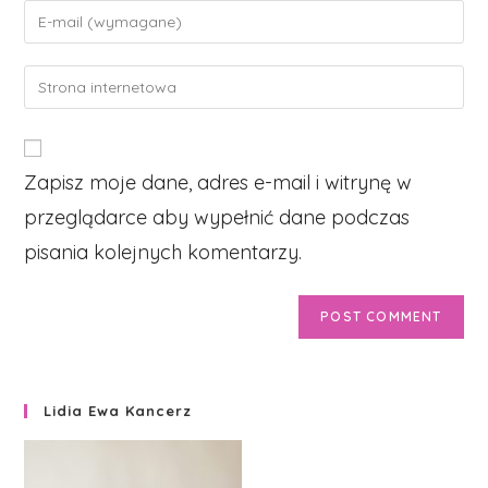
name
Enter
or
your
username
email
Enter
to
address
your
comment
to
website
comment
URL
Zapisz moje dane, adres e-mail i witrynę w
(optional)
przeglądarce aby wypełnić dane podczas
pisania kolejnych komentarzy.
Lidia Ewa Kancerz