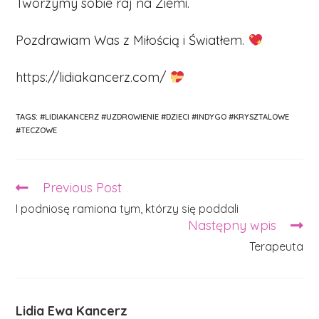
Tworzymy sobie raj na Ziemi.
Pozdrawiam Was z Miłością i Światłem.
https://lidiakancerz.com/
TAGS:
#LIDIAKANCERZ #UZDROWIENIE #DZIECI #INDYGO #KRYSZTALOWE
#TECZOWE
Previous Post
Read
more
I podniosę ramiona tym, którzy się poddali
articles
Następny wpis
Terapeuta
Lidia Ewa Kancerz