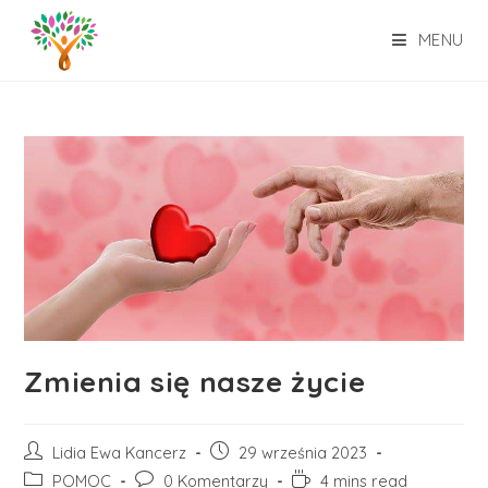
Skip
to
MENU
content
Zmienia się nasze życie
Post
Post
Lidia Ewa Kancerz
29 września 2023
author:
published:
Post
Post
Reading
POMOC
0 Komentarzy
4 mins read