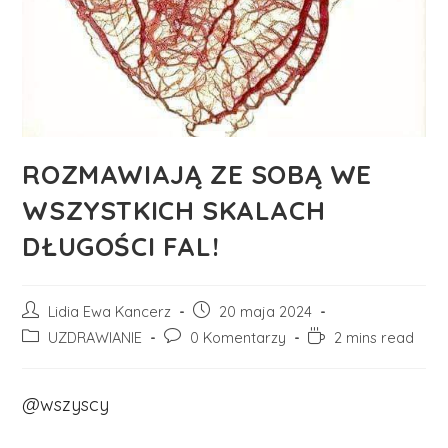
ROZMAWIAJĄ ZE SOBĄ WE
WSZYSTKICH SKALACH
DŁUGOŚCI FAL!
Post
Post
Lidia Ewa Kancerz
20 maja 2024
author:
published:
Post
Post
Reading
UZDRAWIANIE
0 Komentarzy
2 mins read
category:
comments:
time:
@wszyscy