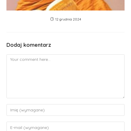
12 grudnia 2024
Dodaj komentarz
Comment
Enter
your
name
Enter
or