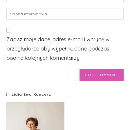
your
username
email
Enter
to
address
your
comment
to
website
comment
URL
Zapisz moje dane, adres e-mail i witrynę w
(optional)
przeglądarce aby wypełnić dane podczas
pisania kolejnych komentarzy.
Lidia Ewa Kancerz