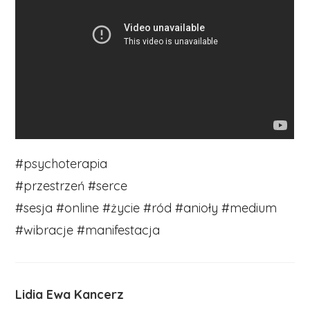
#psychoterapia
#przestrzeń #serce
#sesja #online #życie #ród #anioły #medium
#wibracje #manifestacja
Lidia Ewa Kancerz