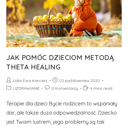
JAK POMÓC DZIECIOM METODĄ
THETA HEALING
Post
Post
Lidia Ewa Kancerz
02 października 2020
author:
published:
Post
Post
Reading
UZDRAWIANIE
0 Komentarzy
4 mins read
category:
comments:
time:
Terapie dla dzieci Bycie rodzicem to wspaniały
dar, ale także duża odpowiedzialność. Dziecko
jest Twoim lustrem, jego problemy są tak