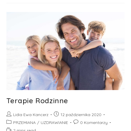
Terapie Rodzinne
Post
Post
Lidia Ewa Kancerz
12 października 2020
author:
published:
Post
Post
PRZEMIANA
/
UZDRAWIANIE
0 Komentarzy
category:
comments:
Reading
2 mins read