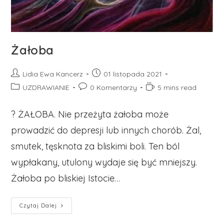
Żałoba
Post
Post
Lidia Ewa Kancerz
01 listopada 2021
author:
published:
Post
Post
Reading
UZDRAWIANIE
0 Komentarzy
5 mins read
category:
comments:
time:
? ŻAŁOBA. Nie przeżyta żałoba może
prowadzić do depresji lub innych chorób. Żal,
smutek, tęsknota za bliskimi boli. Ten ból
wypłakany, utulony wydaje się być mniejszy.
Żałoba po bliskiej Istocie…
Żałoba
Czytaj Dalej