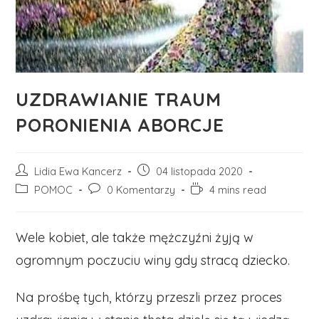
UZDRAWIANIE TRAUM
PORONIENIA ABORCJE
Post
Post
Lidia Ewa Kancerz
04 listopada 2020
author:
published:
Post
Post
Reading
POMOC
0 Komentarzy
4 mins read
category:
comments:
time:
Wele kobiet, ale także mężczyźni żyją w
ogromnym poczuciu winy gdy stracą dziecko.
Na prośbę tych, którzy przeszli przez proces