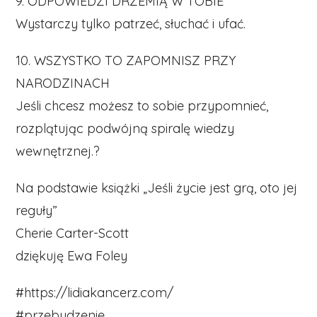
9. ODPOWIEDZI DRZEMIĄ W TOBIE
Wystarczy tylko patrzeć, słuchać i ufać.
10. WSZYSTKO TO ZAPOMNISZ PRZY
NARODZINACH
Jeśli chcesz możesz to sobie przypomnieć,
rozplątując podwójną spiralę wiedzy
wewnętrznej.?
Na podstawie książki „Jeśli życie jest grą, oto jej
reguły”
Cherie Carter-Scott
dziękuję Ewa Foley
#https://lidiakancerz.com/
#przebudzenie