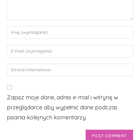
Enter
your
name
Enter
or
your
username
email
Enter
to
address
your
comment
to
website
comment
URL
Zapisz moje dane, adres e-mail i witrynę w
(optional)
przeglądarce aby wypełnić dane podczas
pisania kolejnych komentarzy.