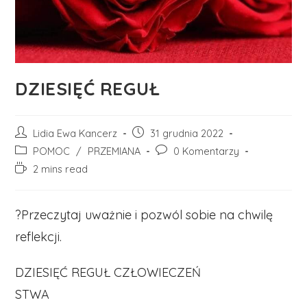
DZIESIĘĆ REGUŁ
Post
Post
Lidia Ewa Kancerz
31 grudnia 2022
author:
published:
Post
Post
POMOC
/
PRZEMIANA
0 Komentarzy
category:
comments:
Reading
2 mins read
time:
?Przeczytaj uważnie i pozwól sobie na chwilę
reflekcji.
DZIESIĘĆ REGUŁ CZŁOWIECZEŃ
STWA